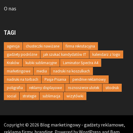
O nas
TAGI
agencja
chusteczki nawiżane
firma rekrutacyjna
gadżety podróżne
jak szukać kandydatów IT
kalendarz z logo
Kraków
kubki sublimacyjne
Laminator Spectra A4
marketingowe
media
nadruki na koszulkach
nadruki na torbach
Pasja-Pisania
pendrive reklamowy
poligrafia
reklamy displayowe
roznoszenie ulotek
sitodruk
social
strategie
sublimacja
wizytówki
Copyright © 2026
Blog marketingowy - gadżety reklamowe,
reklama firmy, branding
. Powered by
WordPress
and
Bam
.