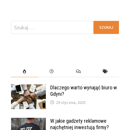
Szukaj:
Dlaczego warto wynająć biuro w
Gdyni?
29 stycznia, 2025
W jakie gadżety reklamowe
najchętniej inwestują firmy?