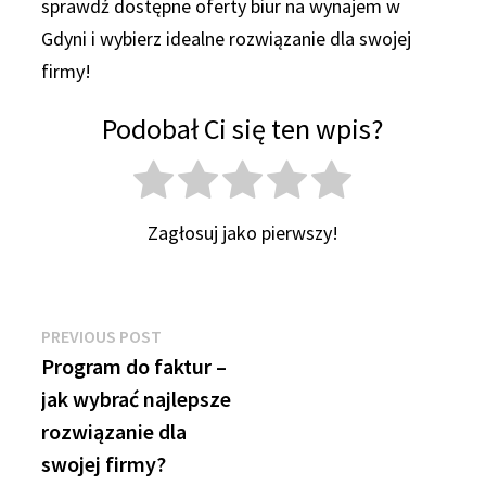
sprawdź dostępne oferty biur na wynajem w
Gdyni i wybierz idealne rozwiązanie dla swojej
firmy!
Podobał Ci się ten wpis?
Zagłosuj jako pierwszy!
Nawigacja
Previous
PREVIOUS POST
post:
Program do faktur –
wpisu
jak wybrać najlepsze
rozwiązanie dla
swojej firmy?