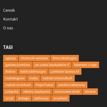
Cennik
Kontakt
O nas
TAGI
agencja
chusteczki nawiżane
firma rekrutacyjna
gadżety podróżne
jak szukać kandydatów IT
kalendarz z logo
Kraków
kubki sublimacyjne
Laminator Spectra A4
marketingowe
media
nadruki na koszulkach
nadruki na torbach
Pasja-Pisania
pendrive reklamowy
poligrafia
reklamy displayowe
roznoszenie ulotek
sitodruk
social
strategie
sublimacja
wizytówki