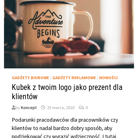
GADŻETY BIUROWE
/
GADŻETY REKLAMOWE
/
NOWOŚCI
Kubek z twoim logo jako prezent dla
klientów
by
Koncept
25 marca, 2020
0
Podarunki pracodawców dla pracowników czy
klientów to nadal bardzo dobry sposób, aby
podziękować czy wyrazić wdzięczność. I tutaj