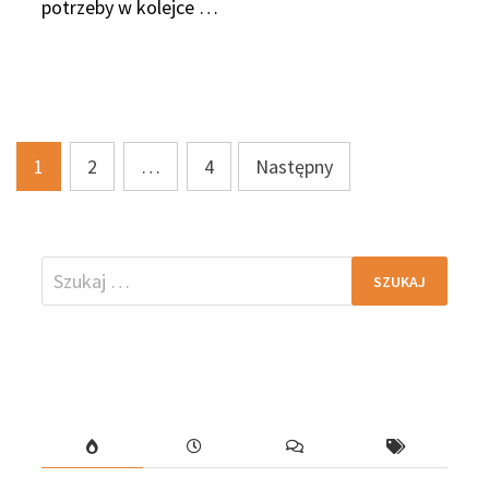
potrzeby w kolejce …
Stronicowanie
1
2
…
4
Następny
wpisów
Szukaj: