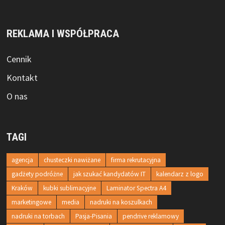
REKLAMA I WSPÓŁPRACA
Cennik
Kontakt
O nas
TAGI
agencja
chusteczki nawiżane
firma rekrutacyjna
gadżety podróżne
jak szukać kandydatów IT
kalendarz z logo
Kraków
kubki sublimacyjne
Laminator Spectra A4
marketingowe
media
nadruki na koszulkach
nadruki na torbach
Pasja-Pisania
pendrive reklamowy