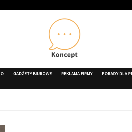
GO
GADŻETY BIUROWE
REKLAMA FIRMY
PORADY DLA P