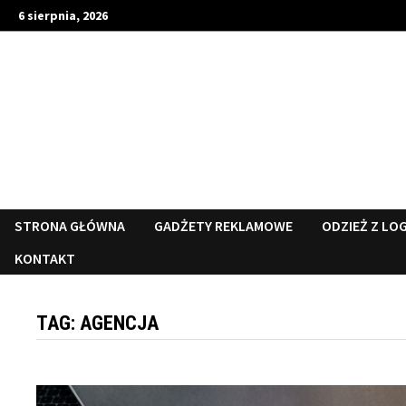
Skip
6 sierpnia, 2026
to
content
STRONA GŁÓWNA
GADŻETY REKLAMOWE
ODZIEŻ Z LO
KONTAKT
TAG:
AGENCJA