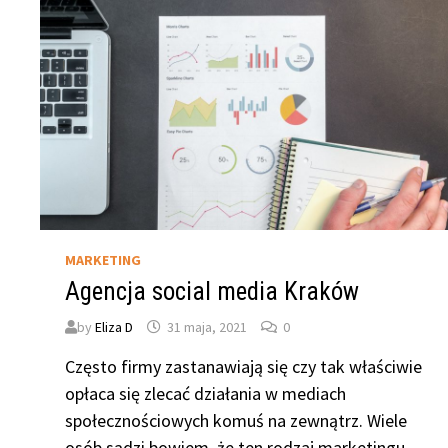
MARKETING
Agencja social media Kraków
by
Eliza D
31 maja, 2021
0
Często firmy zastanawiają się czy tak właściwie
opłaca się zlecać działania w mediach
społecznościowych komuś na zewnątrz. Wiele
osób sądzi bowiem, że ten rodzaj marketingu …