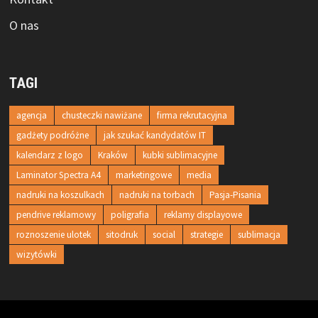
O nas
TAGI
agencja
chusteczki nawiżane
firma rekrutacyjna
gadżety podróżne
jak szukać kandydatów IT
kalendarz z logo
Kraków
kubki sublimacyjne
Laminator Spectra A4
marketingowe
media
nadruki na koszulkach
nadruki na torbach
Pasja-Pisania
pendrive reklamowy
poligrafia
reklamy displayowe
roznoszenie ulotek
sitodruk
social
strategie
sublimacja
wizytówki