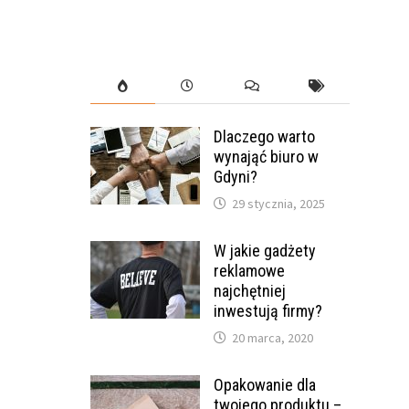
Dlaczego warto
wynająć biuro w
Gdyni?
29 stycznia, 2025
W jakie gadżety
reklamowe
najchętniej
inwestują firmy?
20 marca, 2020
Opakowanie dla
twojego produktu –