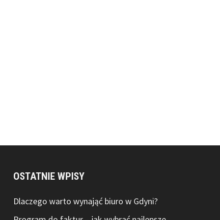
OSTATNIE WPISY
Dlaczego warto wynająć biuro w Gdyni?
Program do faktur – jak wybrać najlepsze