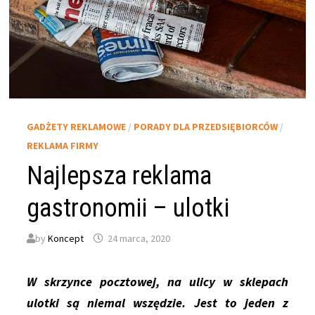
GADŻETY REKLAMOWE
/
PORADY DLA PRZEDSIĘBIORCÓW
/
REKLAMA FIRMY
Najlepsza reklama
gastronomii – ulotki
by
Koncept
24 marca, 2020
W skrzynce pocztowej, na ulicy w sklepach
ulotki są niemal wszędzie. Jest to jeden z