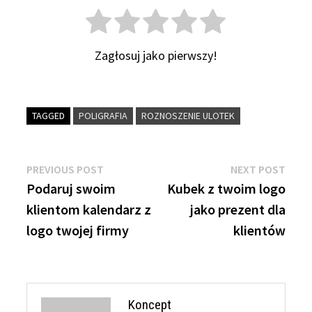
Zagłosuj jako pierwszy!
TAGGED
POLIGRAFIA
ROZNOSZENIE ULOTEK
Nawigacja
Previous
Next
PREVIOUS POST
NEXT POST
post:
post:
Podaruj swoim
Kubek z twoim logo
wpisu
klientom kalendarz z
jako prezent dla
logo twojej firmy
klientów
Koncept