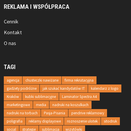
REKLAMA I WSPÓŁPRACA
Cennik
Kontakt
O nas
TAGI
agencja
chusteczki nawiżane
firma rekrutacyjna
gadżety podróżne
jak szukać kandydatów IT
kalendarz z logo
Kraków
kubki sublimacyjne
Laminator Spectra A4
marketingowe
media
nadruki na koszulkach
nadruki na torbach
Pasja-Pisania
pendrive reklamowy
poligrafia
reklamy displayowe
roznoszenie ulotek
sitodruk
social
strategie
sublimacja
wizytówki