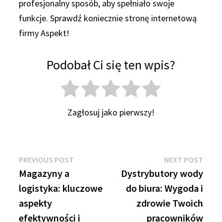
profesjonalny sposób, aby spełniało swoje
funkcje. Sprawdź koniecznie stronę internetową
firmy Aspekt!
Podobał Ci się ten wpis?
Zagłosuj jako pierwszy!
Nawigacja
Previous
Next
PREVIOUS POST
NEXT POST
post:
post:
Magazyny a
Dystrybutory wody
wpisu
logistyka: kluczowe
do biura: Wygoda i
aspekty
zdrowie Twoich
efektywności i
pracowników