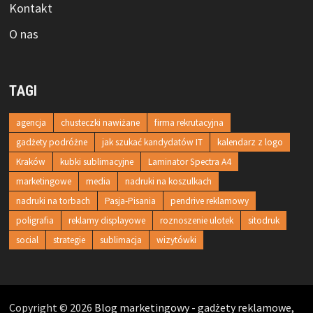
Kontakt
O nas
TAGI
agencja
chusteczki nawiżane
firma rekrutacyjna
gadżety podróżne
jak szukać kandydatów IT
kalendarz z logo
Kraków
kubki sublimacyjne
Laminator Spectra A4
marketingowe
media
nadruki na koszulkach
nadruki na torbach
Pasja-Pisania
pendrive reklamowy
poligrafia
reklamy displayowe
roznoszenie ulotek
sitodruk
social
strategie
sublimacja
wizytówki
Copyright © 2026
Blog marketingowy - gadżety reklamowe,