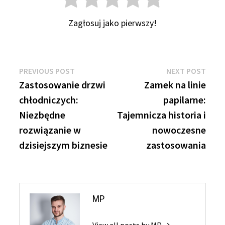
Zagłosuj jako pierwszy!
Nawigacja
Previous
Next
PREVIOUS POST
NEXT POST
post:
post:
Zastosowanie drzwi
Zamek na linie
wpisu
chłodniczych:
papilarne:
Niezbędne
Tajemnicza historia i
rozwiązanie w
nowoczesne
dzisiejszym biznesie
zastosowania
MP