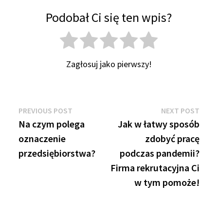
Podobał Ci się ten wpis?
Zagłosuj jako pierwszy!
Nawigacja
Previous
Next
PREVIOUS POST
NEXT POST
post:
post:
Na czym polega
Jak w łatwy sposób
wpisu
oznaczenie
zdobyć pracę
przedsiębiorstwa?
podczas pandemii?
Firma rekrutacyjna Ci
w tym pomoże!