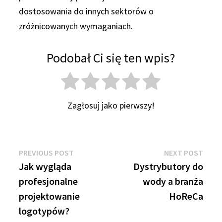
dostosowania do innych sektorów o
zróżnicowanych wymaganiach.
Podobał Ci się ten wpis?
Zagłosuj jako pierwszy!
Nawigacja
Previous
Next
PREVIOUS POST
NEXT POST
post:
post:
Jak wygląda
Dystrybutory do
wpisu
profesjonalne
wody a branża
projektowanie
HoReCa
logotypów?