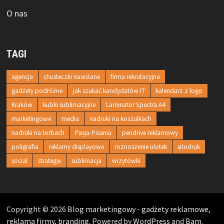
O nas
TAGI
agencja
chusteczki nawiżane
firma rekrutacyjna
gadżety podróżne
jak szukać kandydatów IT
kalendarz z logo
Kraków
kubki sublimacyjne
Laminator Spectra A4
marketingowe
media
nadruki na koszulkach
nadruki na torbach
Pasja-Pisania
pendrive reklamowy
poligrafia
reklamy displayowe
roznoszenie ulotek
sitodruk
social
strategie
sublimacja
wizytówki
Copyright © 2026
Blog marketingowy - gadżety reklamowe,
reklama firmy, branding
. Powered by
WordPress
and
Bam
.