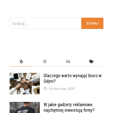
Szukaj:
Dlaczego warto wynająć biuro w
Gdyni?
29 stycznia, 2025
W jakie gadżety reklamowe
najchętniej inwestują firmy?