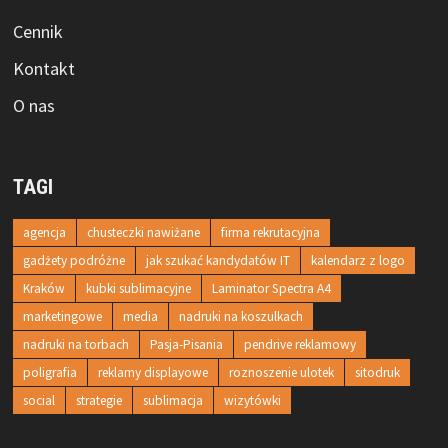
Cennik
Kontakt
O nas
TAGI
agencja
chusteczki nawiżane
firma rekrutacyjna
gadżety podróżne
jak szukać kandydatów IT
kalendarz z logo
Kraków
kubki sublimacyjne
Laminator Spectra A4
marketingowe
media
nadruki na koszulkach
nadruki na torbach
Pasja-Pisania
pendrive reklamowy
poligrafia
reklamy displayowe
roznoszenie ulotek
sitodruk
social
strategie
sublimacja
wizytówki