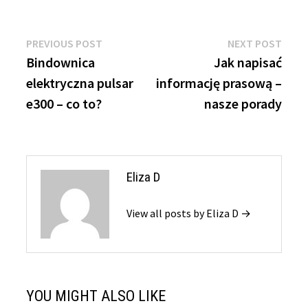
Nawigacja
Previous
Next
PREVIOUS POST
NEXT POST
post:
post:
Bindownica
Jak napisać
wpisu
elektryczna pulsar
informację prasową –
e300 – co to?
nasze porady
Eliza D
View all posts by Eliza D →
YOU MIGHT ALSO LIKE