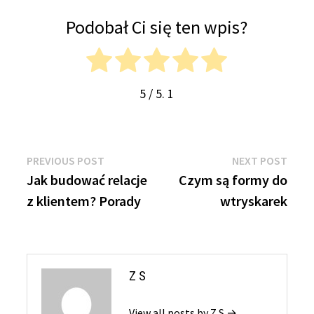
Podobał Ci się ten wpis?
5
/ 5.
1
Nawigacja
Previous
Next
PREVIOUS POST
NEXT POST
post:
post:
Jak budować relacje
Czym są formy do
wpisu
z klientem? Porady
wtryskarek
Z S
View all posts by Z S →