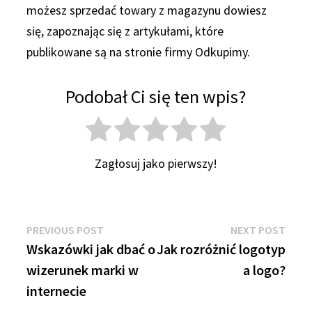
możesz sprzedać towary z magazynu dowiesz
się, zapoznając się z artykułami, które
publikowane są na stronie firmy Odkupimy.
Podobał Ci się ten wpis?
Zagłosuj jako pierwszy!
Nawigacja
Previous
Next
PREVIOUS POST
NEXT POST
post:
post:
Wskazówki jak dbać o
Jak rozróżnić logotyp
wpisu
wizerunek marki w
a logo?
internecie