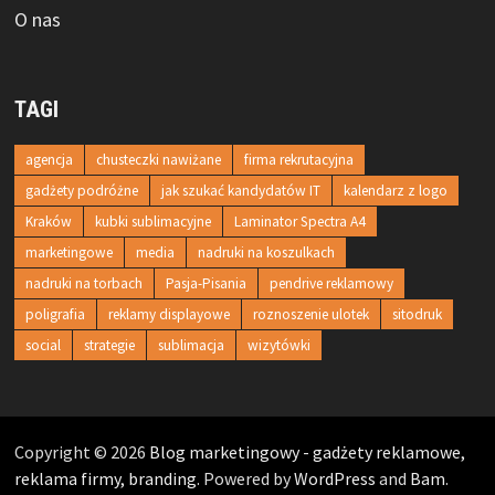
O nas
TAGI
agencja
chusteczki nawiżane
firma rekrutacyjna
gadżety podróżne
jak szukać kandydatów IT
kalendarz z logo
Kraków
kubki sublimacyjne
Laminator Spectra A4
marketingowe
media
nadruki na koszulkach
nadruki na torbach
Pasja-Pisania
pendrive reklamowy
poligrafia
reklamy displayowe
roznoszenie ulotek
sitodruk
social
strategie
sublimacja
wizytówki
Copyright © 2026
Blog marketingowy - gadżety reklamowe,
reklama firmy, branding
. Powered by
WordPress
and
Bam
.