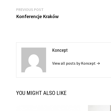
Nawigacja
Previous
PREVIOUS POST
post:
Konferencje Kraków
wpisu
Koncept
View all posts by Koncept →
YOU MIGHT ALSO LIKE