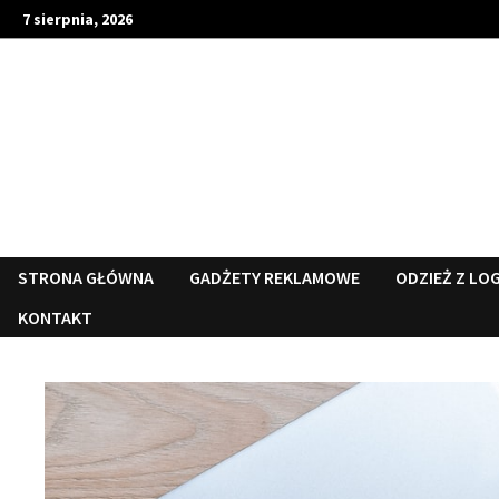
Skip
7 sierpnia, 2026
to
content
STRONA GŁÓWNA
GADŻETY REKLAMOWE
ODZIEŻ Z LO
KONTAKT