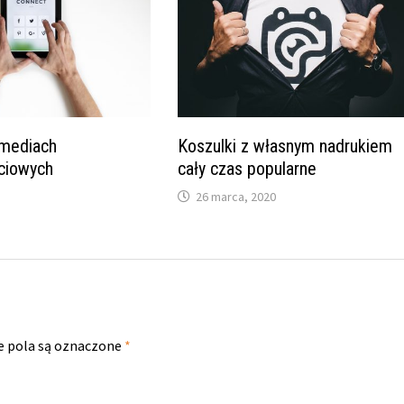
mediach
Koszulki z własnym nadrukiem
ciowych
cały czas popularne
0
26 marca, 2020
 pola są oznaczone
*