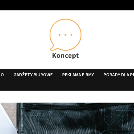
GO
GADŻETY BIUROWE
REKLAMA FIRMY
PORADY DLA P