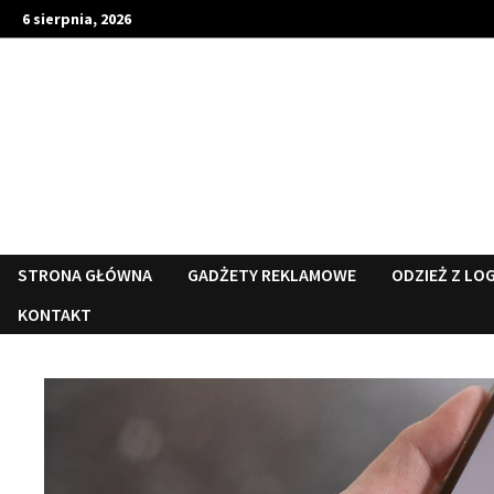
Skip
6 sierpnia, 2026
to
content
STRONA GŁÓWNA
GADŻETY REKLAMOWE
ODZIEŻ Z LO
KONTAKT