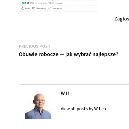
Zagłos
Nawigacja
Previous
PREVIOUS POST
post:
Obuwie robocze — jak wybrać najlepsze?
wpisu
W U
View all posts by W U →