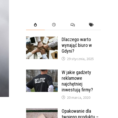
Dlaczego warto
wynająć biuro w
Gdyni?
29 stycznia, 2025
W jakie gadżety
reklamowe
najchętniej
inwestują firmy?
20 marca, 2020
Opakowanie dla
twojego produktu –