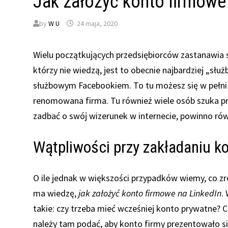
Jak założyć konto firmowe
by
W U
24 maja, 2020
Wielu początkujących przedsiębiorców zastanawia 
którzy nie wiedzą, jest to obecnie najbardziej „sł
służbowym Facebookiem. To tu możesz się w pełni
renomowana firma. Tu również wiele osób szuka pr
zadbać o swój wizerunek w internecie, powinno rów
Wątpliwości przy zakładaniu k
O ile jednak w większości przypadków wiemy, co zr
ma wiedzę,
jak założyć konto firmowe na LinkedIn
.
takie: czy trzeba mieć wcześniej konto prywatne? C
należy tam podać, aby konto firmy prezentowało si