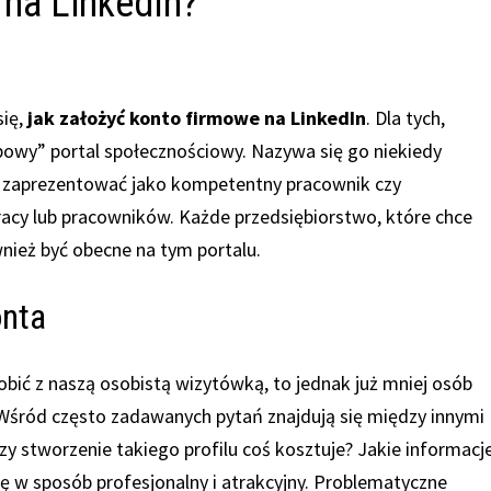
 na LinkedIn?
się,
jak założyć konto firmowe na LinkedIn
. Dla tych,
użbowy” portal społecznościowy. Nazywa się go niekiedy
 zaprezentować jako kompetentny pracownik czy
acy lub pracowników. Każde przedsiębiorstwo, które chce
nież być obecne na tym portalu.
onta
obić z naszą osobistą wizytówką, to jednak już mniej osób
 Wśród często zadawanych pytań znajdują się między innymi
zy stworzenie takiego profilu coś kosztuje? Jakie informacj
ę w sposób profesjonalny i atrakcyjny. Problematyczne