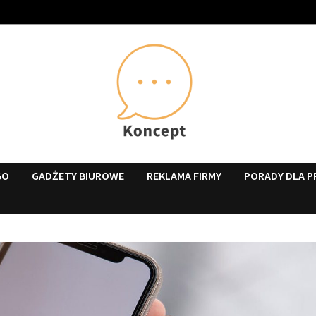
GO
GADŻETY BIUROWE
REKLAMA FIRMY
PORADY DLA P