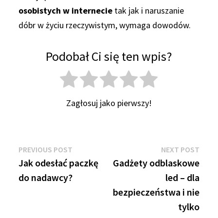
osobistych w internecie
tak jak i naruszanie
dóbr w życiu rzeczywistym, wymaga dowodów.
Podobał Ci się ten wpis?
Zagłosuj jako pierwszy!
Nawigacja
Previous
Next
PREVIOUS POST
NEXT POST
post:
post:
Jak odesłać paczkę
Gadżety odblaskowe
wpisu
do nadawcy?
led – dla
bezpieczeństwa i nie
tylko