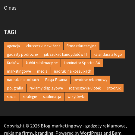
O nas
TAGI
agencja
chusteczki nawiżane
firma rekrutacyjna
gadżety podróżne
jak szukać kandydatów IT
kalendarz z logo
Kraków
kubki sublimacyjne
Laminator Spectra A4
marketingowe
media
nadruki na koszulkach
nadruki na torbach
Pasja-Pisania
pendrive reklamowy
poligrafia
reklamy displayowe
roznoszenie ulotek
sitodruk
social
strategie
sublimacja
wizytówki
Copyright © 2026
Blog marketingowy - gadżety reklamowe,
reklama firmy, branding
. Powered by
WordPress
and
Bam
.