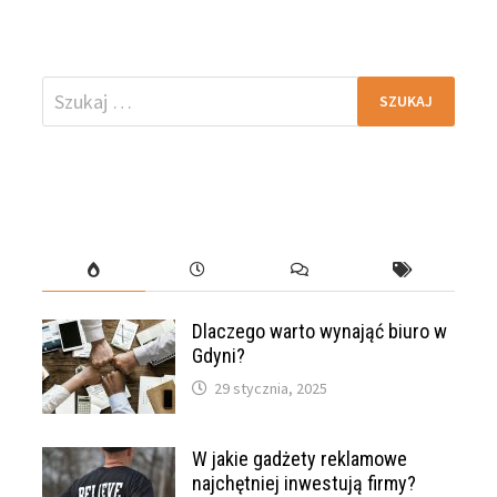
Szukaj:
Dlaczego warto wynająć biuro w
Gdyni?
29 stycznia, 2025
W jakie gadżety reklamowe
najchętniej inwestują firmy?