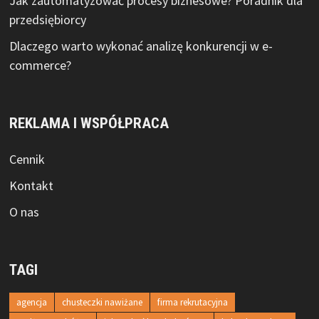
Jak zautomatyzować procesy biznesowe? Poradnik dla
przedsiębiorcy
Dlaczego warto wykonać analizę konkurencji w e-
commerce?
REKLAMA I WSPÓŁPRACA
Cennik
Kontakt
O nas
TAGI
agencja
chusteczki nawiżane
firma rekrutacyjna