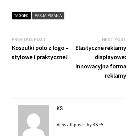
TAGGED
PASJA-PISANIA
Nawigacja
Previous
Next
PREVIOUS POST
NEXT POST
post:
post:
Koszulki polo z logo –
Elastyczne reklamy
wpisu
stylowe i praktyczne!
displayowe:
innowacyjna forma
reklamy
KS
View all posts by KS →