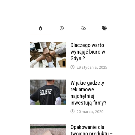
Dlaczego warto
wynająć biuro w
Gdyni?
29 stycznia, 2025
W jakie gadżety
reklamowe
najchętniej
inwestują firmy?
20 marca, 2020
Opakowanie dla
twojego produktu –