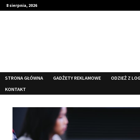
Skip
8 sierpnia, 2026
to
content
STRONA GŁÓWNA
GADŻETY REKLAMOWE
ODZIEŻ Z LO
KONTAKT