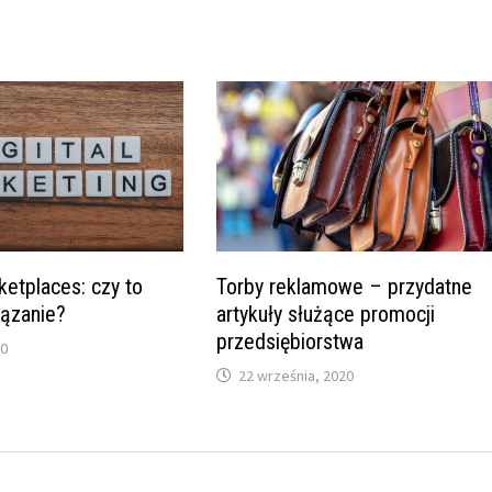
ketplaces: czy to
Torby reklamowe – przydatne
iązanie?
artykuły służące promocji
przedsiębiorstwa
20
22 września, 2020