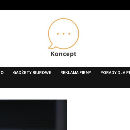
GO
GADŻETY BIUROWE
REKLAMA FIRMY
PORADY DLA P