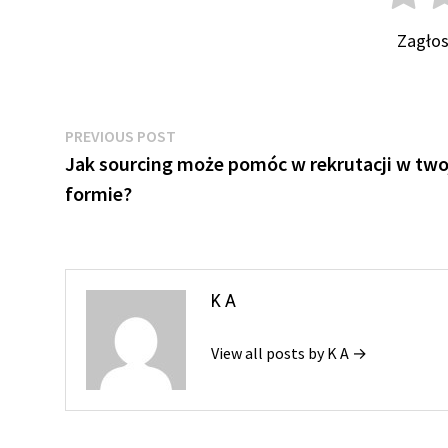
Zagłos
Nawigacja
Previous
PREVIOUS POST
post:
Jak sourcing może pomóc w rekrutacji w two
wpisu
formie?
K A
View all posts by K A →