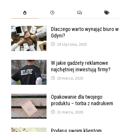
Dlaczego warto wynająć biuro w
Gdyni?
29 stycznia, 2025
W jakie gadżety reklamowe
najchętniej inwestują firmy?
20 marca, 2020
Opakowanie dla twojego
produktu – torba z nadrukiem
21 marca, 2020
Podaruj swoim klientom