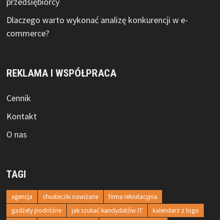
przedsiębiorcy
Dlaczego warto wykonać analizę konkurencji w e-
commerce?
REKLAMA I WSPÓŁPRACA
Cennik
Kontakt
O nas
TAGI
agencja
chusteczki nawiżane
firma rekrutacyjna
gadżety podróżne
jak szukać kandydatów IT
kalendarz z logo