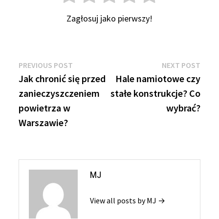
Zagłosuj jako pierwszy!
Nawigacja
Previous
Next
PREVIOUS POST
NEXT POST
post:
post:
Jak chronić się przed
Hale namiotowe czy
wpisu
zanieczyszczeniem
stałe konstrukcje? Co
powietrza w
wybrać?
Warszawie?
MJ
View all posts by MJ →