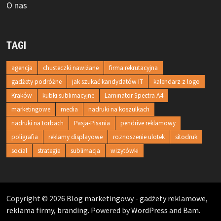
O nas
TAGI
agencja
chusteczki nawiżane
firma rekrutacyjna
gadżety podróżne
jak szukać kandydatów IT
kalendarz z logo
Kraków
kubki sublimacyjne
Laminator Spectra A4
marketingowe
media
nadruki na koszulkach
nadruki na torbach
Pasja-Pisania
pendrive reklamowy
poligrafia
reklamy displayowe
roznoszenie ulotek
sitodruk
social
strategie
sublimacja
wizytówki
Copyright © 2026
Blog marketingowy - gadżety reklamowe,
reklama firmy, branding
. Powered by
WordPress
and
Bam
.