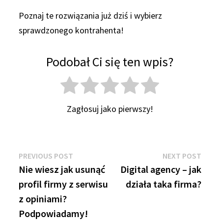
Poznaj te rozwiązania już dziś i wybierz
sprawdzonego kontrahenta!
Podobał Ci się ten wpis?
Zagłosuj jako pierwszy!
Nawigacja
Previous
Next
PREVIOUS POST
NEXT POST
post:
post:
Nie wiesz jak usunąć
Digital agency – jak
wpisu
profil firmy z serwisu
działa taka firma?
z opiniami?
Podpowiadamy!