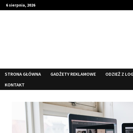
Skip
6 sierpnia, 2026
to
content
STRONA GŁÓWNA
GADŻETY REKLAMOWE
ODZIEŻ Z LO
KONTAKT