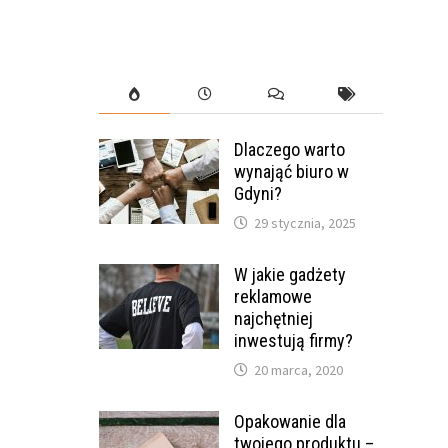
Dlaczego warto
wynająć biuro w
Gdyni?
29 stycznia, 2025
W jakie gadżety
reklamowe
najchętniej
inwestują firmy?
20 marca, 2020
Opakowanie dla
twojego produktu –