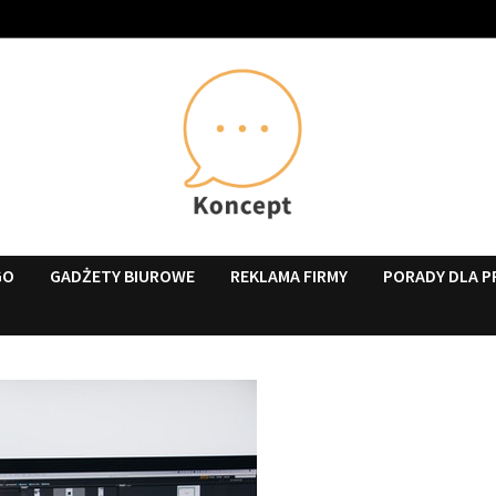
GO
GADŻETY BIUROWE
REKLAMA FIRMY
PORADY DLA P