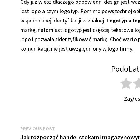
Gdy już wiesz dlaczego odpowiedni design jest wa
jest logo a czym logotyp. Pomimo powszechnej opini
wspomnianej identyfikacji wizualnej.
Logotyp a lo
markę, natomiast logotyp jest częścią tekstowa logo
logo i pozwala zidentyfikować markę. Choć warto 
komunikacji, nie jest uwzględniony w logo firmy.
Podobał 
Zagłos
Nawigacja
Previous
PREVIOUS POST
post:
Jak rozpocząć handel stokami magazynowy