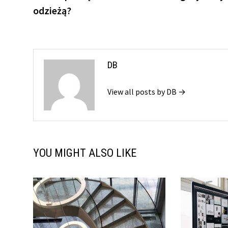
wpisu
odzieżą?
DB
View all posts by DB →
YOU MIGHT ALSO LIKE