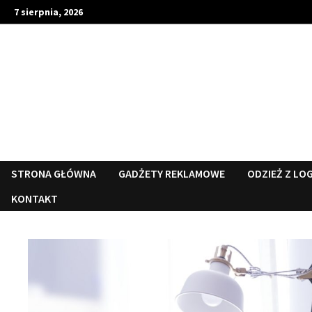
Skip
7 sierpnia, 2026
to
content
STRONA GŁÓWNA
GADŻETY REKLAMOWE
ODZIEŻ Z LO
KONTAKT