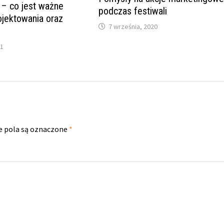
 – co jest ważne
podczas festiwali
jektowania oraz
7 września, 2020
21
 pola są oznaczone
*