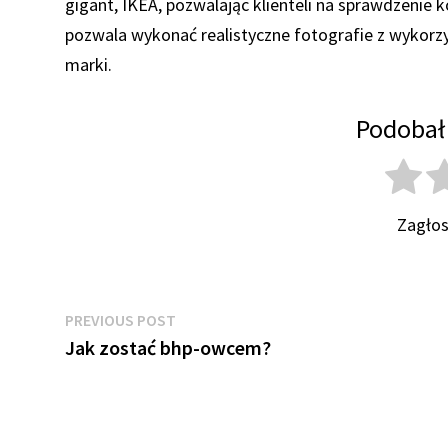
gigant, IKEA, pozwalając klienteli na sprawdzenie
pozwala wykonać realistyczne fotografie z wykorz
marki.
Podobał 
Zagłos
Nawigacja
Previous
PREVIOUS POST
post:
Jak zostać bhp-owcem?
wpisu