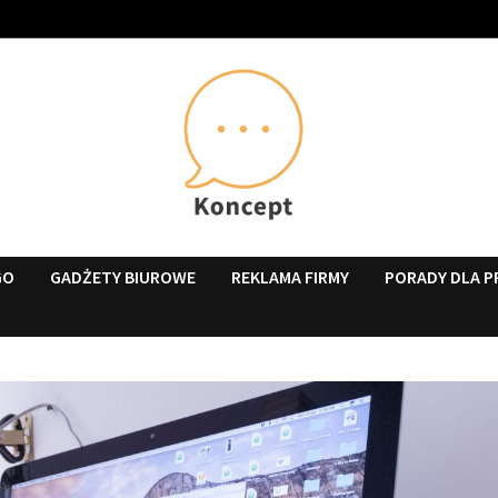
GO
GADŻETY BIUROWE
REKLAMA FIRMY
PORADY DLA P