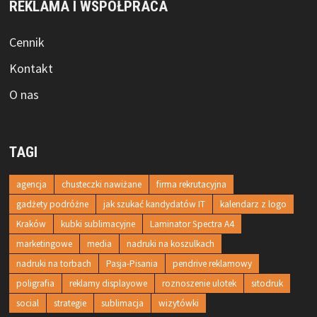
REKLAMA I WSPÓŁPRACA
Cennik
Kontakt
O nas
TAGI
agencja
chusteczki nawiżane
firma rekrutacyjna
gadżety podróżne
jak szukać kandydatów IT
kalendarz z logo
Kraków
kubki sublimacyjne
Laminator Spectra A4
marketingowe
media
nadruki na koszulkach
nadruki na torbach
Pasja-Pisania
pendrive reklamowy
poligrafia
reklamy displayowe
roznoszenie ulotek
sitodruk
social
strategie
sublimacja
wizytówki