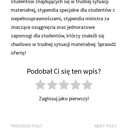
studentów znajdujących się w trudnej sytuacji
materialnej, stypendia specjalne dla studentów z
niepełnosprawnościami, stypendia ministra za
znaczące osiągnięcia oraz jednorazowe
zapomogi dla studentów, którzy znaleźli się
chwilowo w trudnej sytuacji materialnej. Sprawdź
ofertę!
Podobał Ci się ten wpis?
Zagłosuj jako pierwszy!
Nawigacja
Previous
Next
PREVIOUS POST
NEXT POST