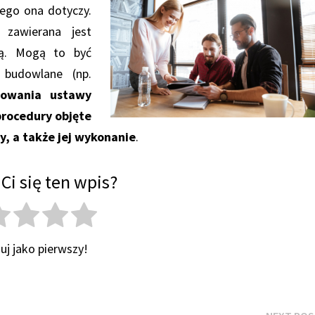
zego ona dotyczy.
zawierana jest
ą. Mogą to być
 budowlane (np.
sowania ustawy
procedury objęte
, a także jej wykonanie
.
Ci się ten wpis?
uj jako pierwszy!