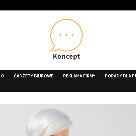
GO
GADŻETY BIUROWE
REKLAMA FIRMY
PORADY DLA P