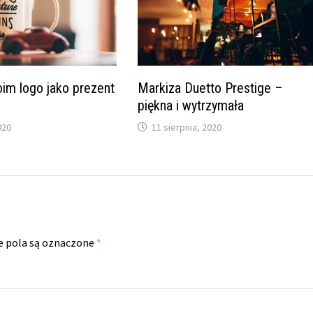
im logo jako prezent
Markiza Duetto Prestige –
w
piękna i wytrzymała
020
11 sierpnia, 2020
 pola są oznaczone
*