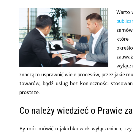
Warto 
publicz
zamówi
które 
określ
zauważ
wyłącz
znacząco usprawnić wiele procesów, przez jakie m
towarów, bądź usług bez konieczności stosowani
prostsze.
Co należy wiedzieć o Prawie z
By móc mówić o jakichkolwiek wyłączeniach, czy 