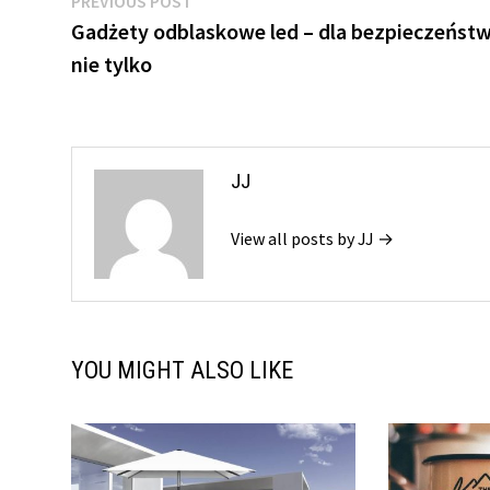
Nawigacja
PREVIOUS POST
post:
Gadżety odblaskowe led – dla bezpieczeństw
wpisu
nie tylko
JJ
View all posts by JJ →
YOU MIGHT ALSO LIKE