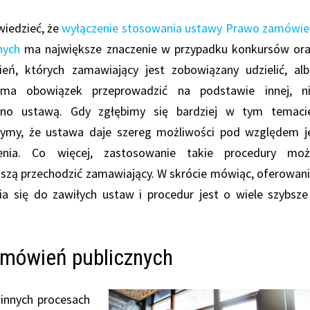
wiedzieć, że
wyłączenie stosowania ustawy Prawo zamówi
nych
ma największe znaczenie w przypadku konkursów or
eń, których zamawiający jest zobowiązany udzielić, al
ma obowiązek przeprowadzić na podstawie innej, ni
ono ustawą. Gdy zgłębimy się bardziej w tym temaci
ymy, że ustawa daje szereg możliwości pod względem j
enia. Co więcej, zastosowanie takie procedury moż
uszą przechodzić zamawiający. W skrócie mówiąc, oferowan
a się do zawiłych ustaw i procedur jest o wiele szybsze
amówień publicznych
innych procesach