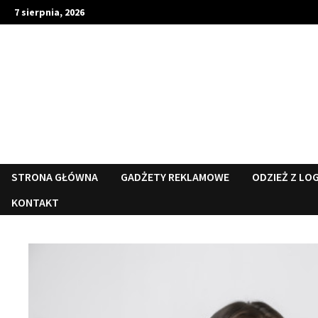
Skip
7 sierpnia, 2026
to
content
STRONA GŁÓWNA
GADŻETY REKLAMOWE
ODZIEŻ Z LO
KONTAKT