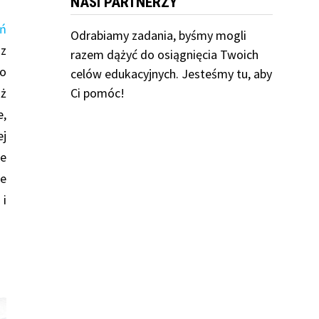
NASI PARTNERZY
eń
Odrabiamy
zadania, byśmy mogli
az
razem dążyć do osiągnięcia Twoich
bo
celów edukacyjnych. Jesteśmy tu, aby
Ci pomóc!
ż
e,
ej
e
ie
 i