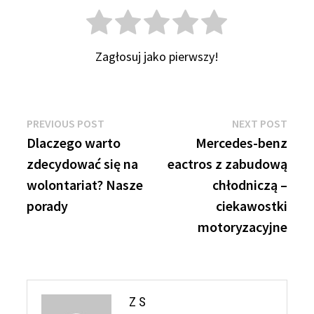
Zagłosuj jako pierwszy!
Nawigacja
Previous
Next
PREVIOUS POST
NEXT POST
post:
post:
Dlaczego warto
Mercedes-benz
wpisu
zdecydować się na
eactros z zabudową
wolontariat? Nasze
chłodniczą –
porady
ciekawostki
motoryzacyjne
Z S